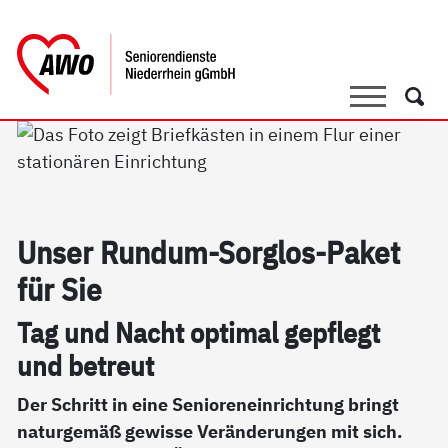
springen
AWO Bezirksverband Niederrhein e.V. |
Link zu Home
Suche
Such
Un­ser Run­d­um-Sorg­los-Pa­ket
für Sie
Tag und Nacht opti­mal gepf­legt
und be­t­reut
Der Schritt in eine Senioreneinrichtung bringt
naturgemäß gewisse Veränderungen mit sich.