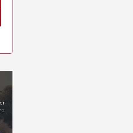
ren
be.