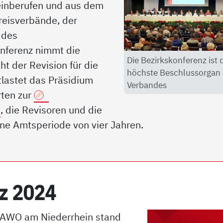
 einberufen und aus dem
reisverbände, der
 des
onferenz nimmt die
Die Bezirkskonferenz ist 
t der Revision für die
höchste Beschlussorgan
tlastet das Präsidium
Verbandes
rten zur
m
, die Revisoren und die
ine Amtsperiode von vier Jahren.
enz 2024
r AWO am Niederrhein stand