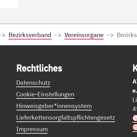
Bezirksverband
Vereinsorgane
Bezirk
Recht­li­ches
K
A
Datenschutz
e
Cookie-Einstellungen
L
Hinweisgeber*innensystem
4
Lieferkettensorgfaltspflichtengesetz
Impressum