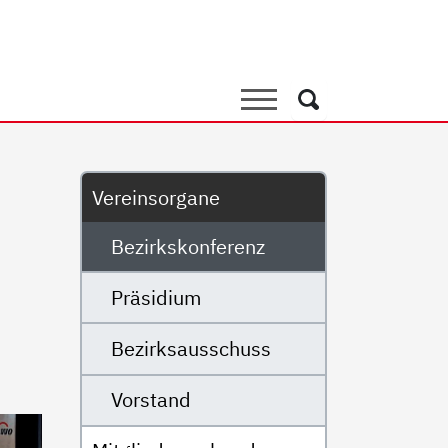
renz
Suche
Suche
Untermenü
Vereinsorgane
Bezirkskonferenz
Präsidium
Bezirksausschuss
Vorstand