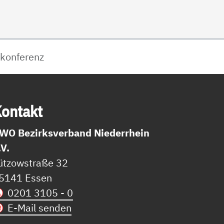
skonferenz
on­takt
WO Bezirksverband Niederrhein
.V.
ützowstraße 32
5141 Essen
0201 3105 - 0
E-Mail senden