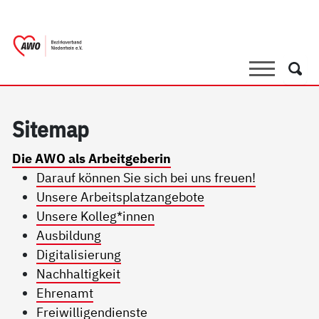
springen
AWO Bezirksverband Niederrhein e.V. 
Link zu Home
Suche
Such
Si­te­map
Die AWO als Arbeitgeberin
Darauf können Sie sich bei uns freuen!
Unsere Arbeitsplatzangebote
Unsere Kolleg*innen
Ausbildung
Digitalisierung
Nachhaltigkeit
Ehrenamt
Freiwilligendienste