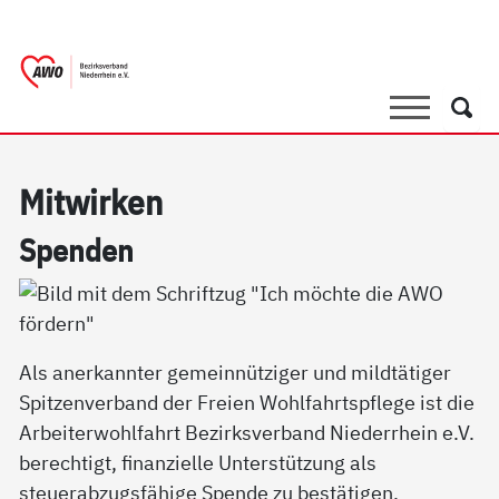
springen
AWO Bezirksverband Niederrhein e.V. 
Link zu Home
Suche
Such
Mit­wir­ken
Spen­den
Als anerkannter gemeinnütziger und mildtätiger
Spitzenverband der Freien Wohlfahrtspflege ist die
Arbeiterwohlfahrt Bezirksverband Niederrhein e.V.
berechtigt, finanzielle Unterstützung als
steuerabzugsfähige Spende zu bestätigen.