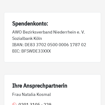
Spen­den­kon­to:
AWO Bezirksverband Niederrhein e. V.
Sozialbank Köln
IBAN: DE83 3702 0500 0006 1787 02
BIC: BFSWDE33XXX
Ih­re An­sp­rech­part­ne­rin
Frau Natalia Kosmal
0201 3105 - 229