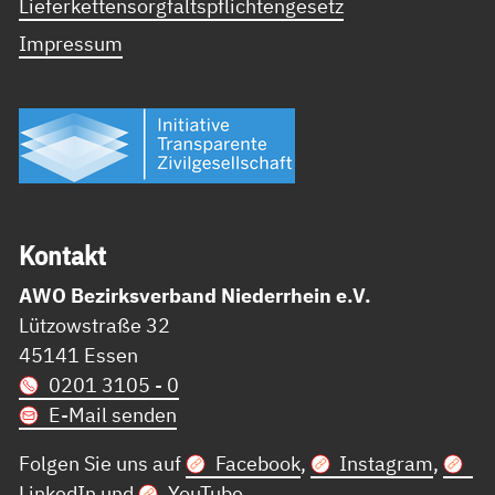
Lieferkettensorgfaltspflichtengesetz
Impressum
Kon­takt
AWO Bezirksverband Niederrhein e.V.
Lützowstraße 32
45141 Essen
0201 3105 - 0
E-Mail senden
Folgen Sie uns auf
Facebook
,
Instagram
,
LinkedIn
und
YouTube
.