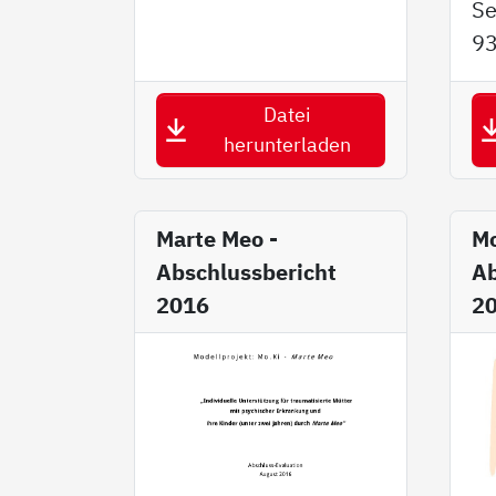
Se
9
Datei
herunterladen
Marte Meo -
Mo
Abschlussbericht
Ab
2016
2