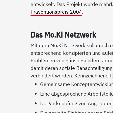
entwickelt. Das Projekt wurde mehrf
Präventionspreis 2004
.
Das Mo.Ki Netz­werk
Mit dem Mo.Ki Netzwerk soll durch ei
entsprechend konzipierten und auf
Problemen von – insbesondere arme
damit deren soziale Benachteiligun
verhindert werden. Kennzeichnend fü
Gemeinsame Konzeptentwicklung 
Eine abgesprochene Arbeitsteil
Die Verknüpfung von Angeboten
Die gezielte Einbindung von Sc