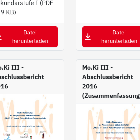
kundarstufe I (PDF
39 KB
)
Datei
Datei
herunterladen
herunterladen
.Ki III -
Mo.Ki III -
schlussbericht
Abschlussbericht
016
2016
(Zusammenfassung