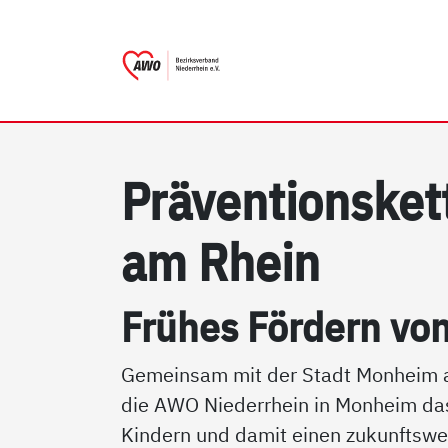
AWO Bezirksverband Nieder
Link zu Home
Präv­en­ti­ons­ke
am Rhein
Früh­es För­dern vo
Gemeinsam mit der Stadt Monheim a
die AWO Niederrhein in Monheim das
Kindern und damit einen zukunftswe