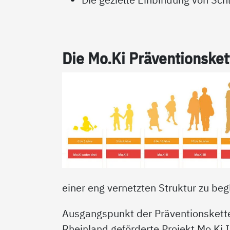
Die Mo.Ki Präv­en­ti­ons­ket
einer eng vernetzten Struktur zu beg
Ausgangspunkt der Präventionskett
Rheinland geförderte Projekt Mo.Ki I