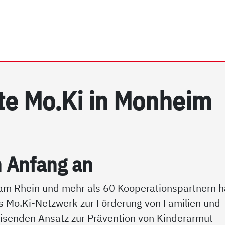
rhein e.V. | Präventionsk
t­te Mo.Ki in Mon­heim
n An­fang an
m Rhein und mehr als 60 Kooperationspartnern h
 Mo.Ki-Netzwerk zur Förderung von Familien und
isenden Ansatz zur Prävention von Kinderarmut