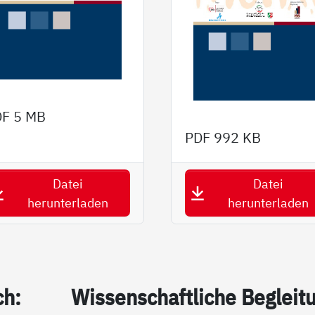
DF
5 MB
PDF
992 KB
Datei
Datei
herunterladen
herunterladen
ch:
Wis­sen­schaft­li­che Be­g­lei­t