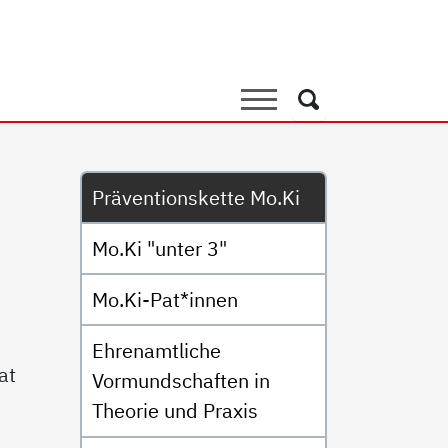
ette Mo.Ki
Suche
Suche
Untermenü
Präventionskette Mo.Ki
Mo.Ki "unter 3"
Mo.Ki-Pat*innen
Ehrenamtliche
at
Vormundschaften in
Theorie und Praxis