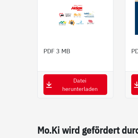
PDF
3 MB
P
Datei
herunterladen
Mo.Ki wird ge­för­dert dur