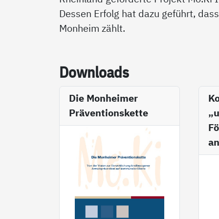
Dessen Erfolg hat dazu geführt, das
Monheim zählt.
Down­loads
Die Monheimer
Ko
Präventionskette
„u
Fö
a