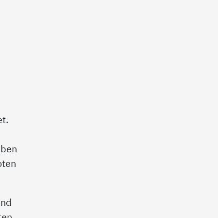
t.
eben
oten
and
ten.