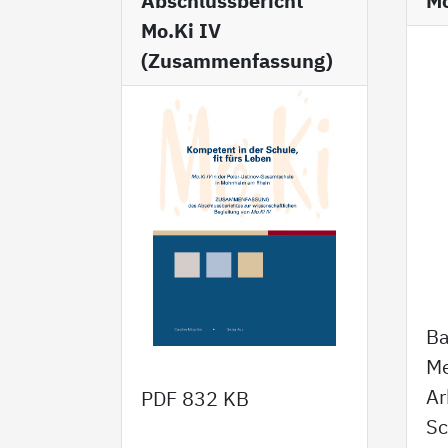
Abschlussbericht
Mo
Mo.Ki IV
(Zusammenfassung)
Ba
Me
Ar
PDF
832 KB
Sc