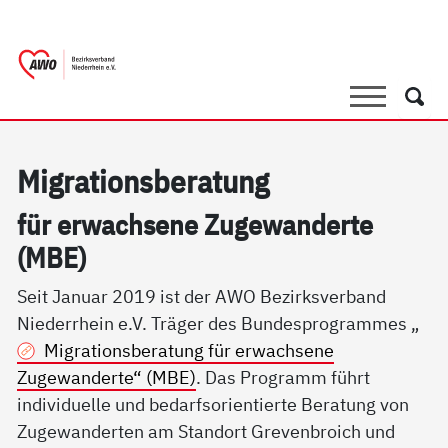
springen
AWO Bezirksverband Niederrhein e.V.
Link zu Home
Suche
Such
Mi­g­ra­ti­ons­be­ra­tung
für er­wach­se­ne Zu­ge­wan­der­te
(MBE)
Seit Januar 2019 ist der AWO Bezirksverband
Niederrhein e.V. Träger des Bundesprogrammes „
Migrationsberatung für erwachsene
Zugewanderte“ (MBE)
. Das Programm führt
individuelle und bedarfsorientierte Beratung von
Zugewanderten am Standort Grevenbroich und