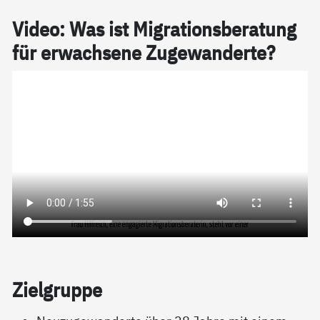
Vi­­deo: Was ist Mi­g­ra­­­ti­on­s­be­ra­­­tung
für er­wach­­­se­­­ne Zu­­­ge­wan­­der­­te?
Ziel­grup­pe