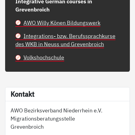
Integrative German courses in
Grevenbroich
AWO Willy Könen Bildungswerk
Integrations- bzw. Berufssprachkurse
des WKB in Neuss und Grevenbroich
Volkshochschule
Kon­takt
AWO Bezirksverband Niederrhein e.V.
Migrationsberatungsstelle
Grevenbroich