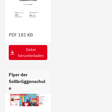
PDF
181 KB
Datei
herunterladen
Fly­er der
Sollbrüggenschul
e