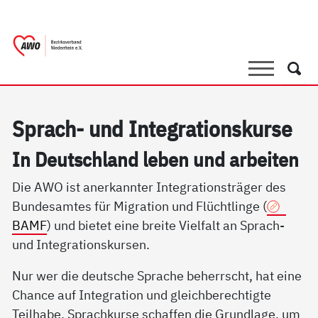
springen
AWO Bezirksverband Niederrhein e.V. |
Link zu Home
Suche
Such
Sprach- und In­te­g­ra­ti­ons­kur­se
In Deut­sch­land le­ben und ar­bei­ten
Die AWO ist anerkannter Integrationsträger des
Bundesamtes für Migration und Flüchtlinge (
BAMF
) und bietet eine breite Vielfalt an Sprach-
und Integrationskursen.
Nur wer die deutsche Sprache beherrscht, hat eine
Chance auf Integration und gleichberechtigte
Teilhabe. Sprachkurse schaffen die Grundlage, um