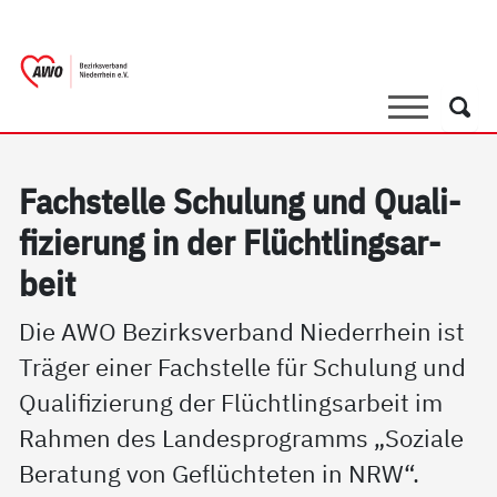
springen
AWO Bezirksverband Niederrhein e.V. | 
Link zu Home
Suche
Such
Fach­s­tel­le Schu­lung und Qua­li­
fi­zie­rung in der Flücht­lings­ar­
beit
Die AWO Bezirksverband Niederrhein ist
Träger einer Fachstelle für Schulung und
Qualifizierung der Flüchtlingsarbeit im
Rahmen des Landesprogramms „Soziale
Beratung von Geflüchteten in NRW“.