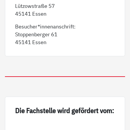
Lützowstraße 57
45141 Essen
Besucher*innenanschrift:
Stoppenberger 61
45141 Essen
Die Fach­s­tel­le wird ge­för­dert vom: