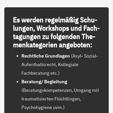
Es wer­den re­gel­mä­ß­ig Schu­
lun­gen, Work­shops und Fach­
ta­gun­gen zu fol­gen­den The­
men­ka­te­go­ri­en an­ge­bo­ten:
Rechtliche Grundlagen
(Asyl- Sozial-
Aufenthaltsrecht, Kollegiale
Fachberatung etc.)
Beratung/ Begleitung
(Beratungskompetenzen, Umgang mit
traumatisierten Flüchtlingen,
Psychohygiene uvm.)