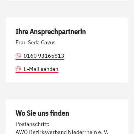
Ih­re An­sp­rech­part­ne­rin
Frau Seda Cavus
0160 93165813
E-Mail senden
Wo Sie uns fin­den
Postanschrift:
AWO Bezirksverband Niederrhein e. V.