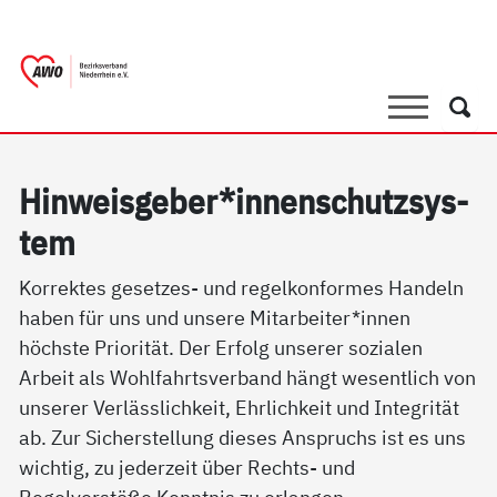
springen
AWO Bezirksverband Niederrhein e.V.
Link zu Home
Suche
Such
Hin­weis­ge­ber*in­nen­schutz­sys­
tem
Korrektes gesetzes- und regelkonformes Handeln
haben für uns und unsere Mitarbeiter*innen
höchste Priorität. Der Erfolg unserer sozialen
Arbeit als Wohlfahrtsverband hängt wesentlich von
unserer Verlässlichkeit, Ehrlichkeit und Integrität
ab. Zur Sicherstellung dieses Anspruchs ist es uns
wichtig, zu jederzeit über Rechts- und
Regelverstöße Kenntnis zu erlangen.