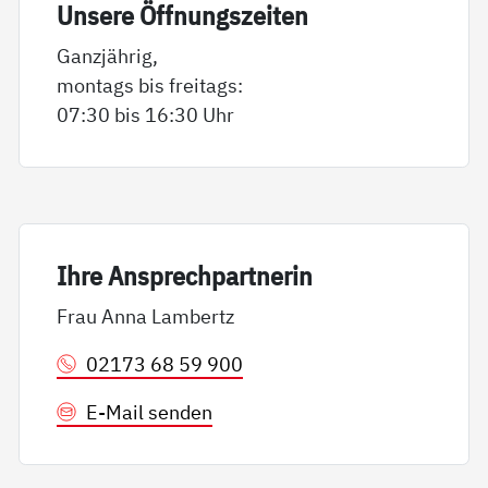
Un­se­re Öff­nungs­zei­ten
Ganzjährig,
montags bis freitags:
07:30 bis 16:30 Uhr
Ih­re An­sp­rech­part­ne­rin
Frau Anna Lambertz
02173 68 59 900
E-Mail senden