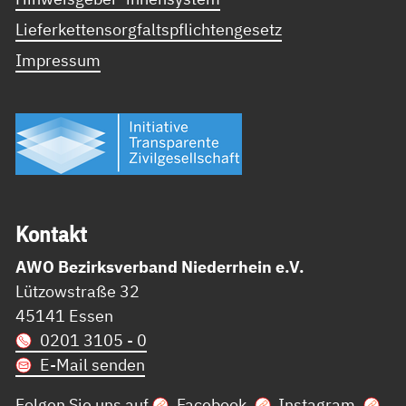
Lieferkettensorgfaltspflichtengesetz
Impressum
Kon­takt
AWO Bezirksverband Niederrhein e.V.
Lützowstraße 32
45141 Essen
0201 3105 - 0
E-Mail senden
Folgen Sie uns auf
Facebook
,
Instagram
,