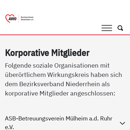
springen
AWO Bezirksverband Niederrhein e.V. |
Link zu Home
Suche
Such
Kor­po­ra­ti­ve Mit­g­lie­der
Folgende soziale Organisationen mit
überörtlichem Wirkungskreis haben sich
dem Bezirksverband Niederrhein als
korporative Mitglieder angeschlossen:
ASB-Betreuungsverein Mülheim a.d. Ruhr
e.V.