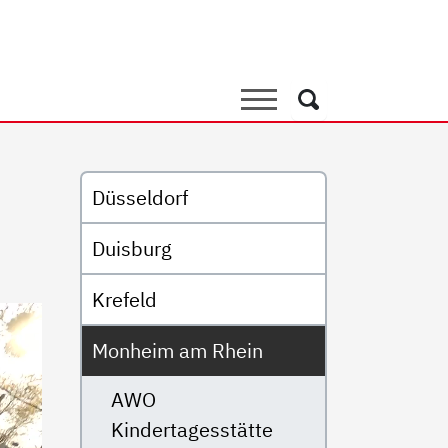
nzentrum Kita Kunterbunt
Suche
Suche
Untermenü
Düsseldorf
Duisburg
Krefeld
Monheim am Rhein
AWO
Kindertagesstätte