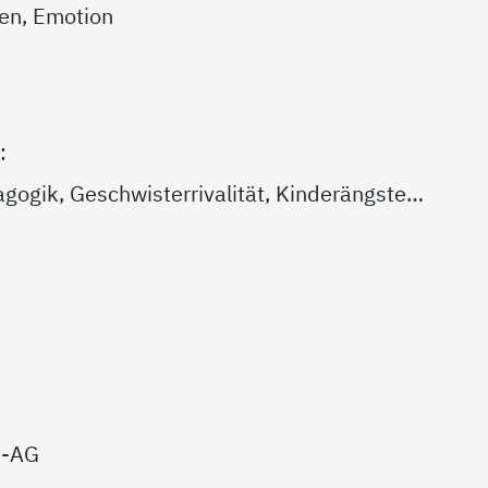
ten, Emotion
:
gogik, Geschwisterrivalität, Kinderängste…
e-AG