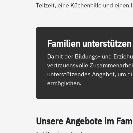
Teilzeit, eine Küchenhilfe und einen 
Fa­mi­li­en un­ter­stüt­zen
Damit der Bildungs- und Erziehu
vertrauensvolle Zusammenarbeit m
unterstützendes Angebot, um die
ermöglichen.
Un­se­re An­ge­bo­te im Fa­mi