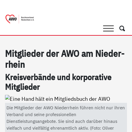
springen
AWO Bezirksverband Niederrhein e.V. 
Link zu Home
Suche
Such
Mit­g­lie­der der AWO am Nie­der­
r­hein
Kreis­ver­bän­de und kor­po­ra­ti­ve
Mit­g­lie­der
Die Mitglieder der AWO Niederrhein führen nicht nur ihren
Verband und seine professionellen
Dienstleistungsangebote. Sie sind auch darüber hinaus
vielfach und vielfältig ehrenamtlich aktiv. (Foto: Oliver