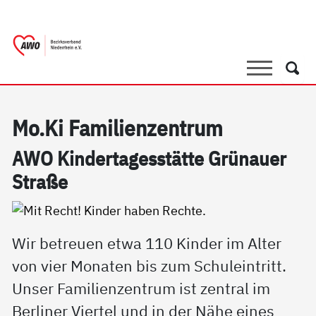
springen
AWO Bezirksverband Niederrhein e.V. 
Link zu Home
Suche
Such
Mo.Ki Fa­mi­li­en­zen­trum
AWO Kin­der­ta­ges­stät­te Grünau­er
Stra­ße
Wir betreuen etwa 110 Kinder im Alter
von vier Monaten bis zum Schuleintritt.
Unser Familienzentrum ist zentral im
Berliner Viertel und in der Nähe eines