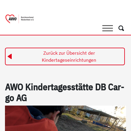
springen
AWO Bezirksverband Niederrhein e.V. 
Link zu Home
Suche
Such
Zurück zur Übersicht der
Kindertageseinrichtungen
AWO Kin­der­ta­ges­stät­te DB Car­
go AG