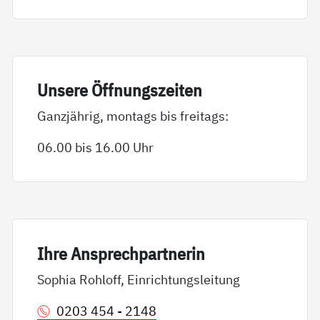
Un­se­re Öff­nungs­zei­ten
Ganzjährig, montags bis freitags:
06.00 bis 16.00 Uhr
Ih­re An­sp­rech­part­ne­rin
Sophia Rohloff, Einrichtungsleitung
0203 454 - 2148