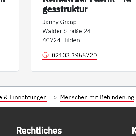
ges­struk­tur
Janny Graap
Walder Straße 24
40724 Hilden
02103 3956720
e & Einrichtungen
Menschen mit Behinderung
Recht­li­ches
K