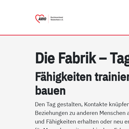
AWO Bezirksverband Niederr
Link zu Home
Die Fa­brik – Ta­
Fähig­kei­ten trai­ni
bau­en
Den Tag gestalten, Kontakte knüpfen
Beziehungen zu anderen Menschen 
und Fähigkeiten erhalten oder neu er