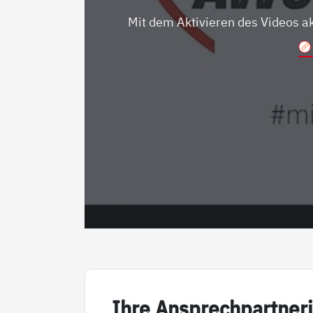
Mit dem Aktivieren des Videos a
Ih­re An­sp­rech­part­ne­r