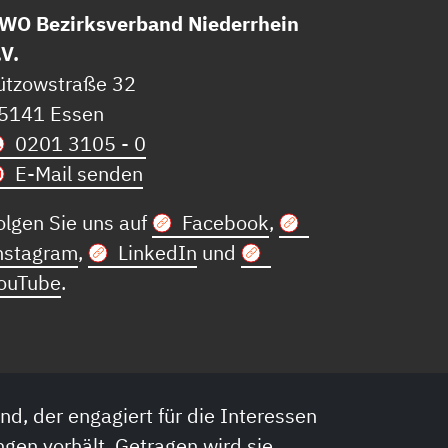
WO Bezirksverband Niederrhein
.V.
ützowstraße 32
5141 Essen
0201 3105 - 0
E-Mail senden
olgen Sie uns auf
Facebook
,
nstagram
,
LinkedIn
und
ouTube
.
nd, der engagiert für die Interessen
ngen vorhält. Getragen wird sie