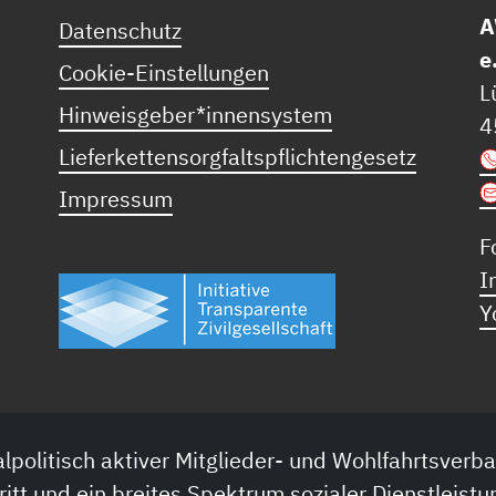
A
Datenschutz
e
Cookie-Einstellungen
L
Hinweisgeber*innensystem
4
Lieferkettensorgfaltspflichtengesetz
Impressum
F
I
Y
lpolitisch aktiver Mitglieder- und Wohlfahrtsverba
ritt und ein breites Spektrum sozialer Dienstleistu