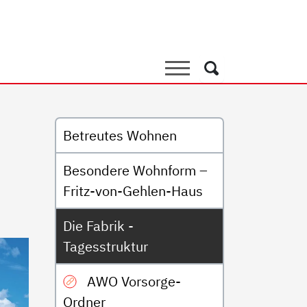
agesstruktur
Suche
Suche
Untermenü
Betreutes Wohnen
Besondere Wohnform –
Fritz-von-Gehlen-Haus
Die Fabrik -
Tagesstruktur
AWO Vorsorge-
Ordner