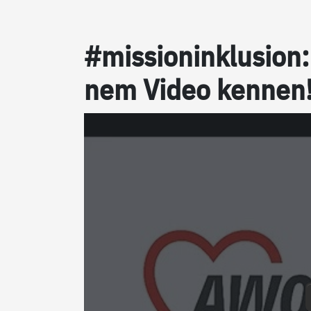
#mis­sion­in­k­lu­si­o
nem Vi­deo ken­nen