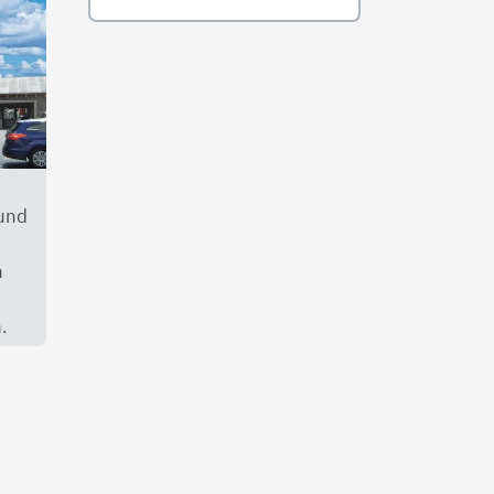
 und
n
.