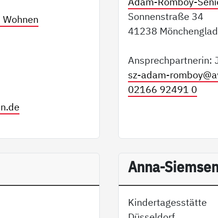
Adam-Romboy-Seni
Sonnenstraße 34
s Wohnen
41238 Mönchengla
Ansprechpartnerin: 
sz-adam-romboy@
a
02166 92491 0
in.de
Anna-Siemse
Kindertagesstätte
Düsseldorf