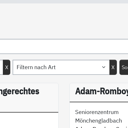
X
X
So
gerechtes
Adam-Romboy
Seniorenzentrum
Mönchengladbach