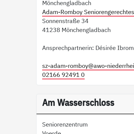
Mönchengladbach
Adam-Romboy Seniorengerechte
Sonnenstraße 34
41238 Mönchengladbach
Ansprechpartnerin: Désirée Ibrom
sz-adam-romboy@
awo-niederrhe
02166 92491 0
Am Wasserschloss
Seniorenzentrum
Voerde