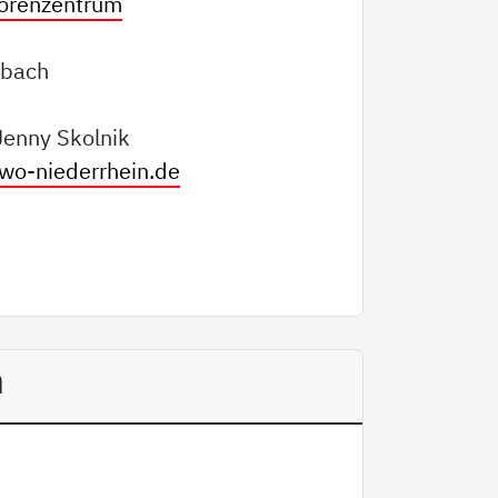
orenzentrum
dbach
Jenny Skolnik
wo-niederrhein.de
n