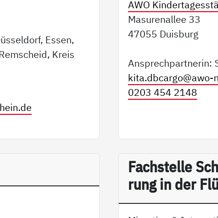
AWO Kindertagesstä
Masurenallee 33
47055 Duisburg
üsseldorf, Essen,
Remscheid, Kreis
Ansprechpartnerin: 
kita.dbcargo@
awo-n
0203 454 2148
hein.de
Fach­s­tel­le Sch
rung in der Flüc