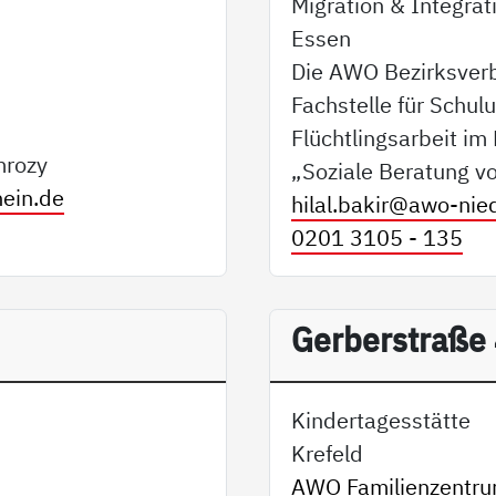
Migration & Integrat
Essen
Die AWO Bezirksverb
Fachstelle für Schul
Flüchtlingsarbeit 
mrozy
„Soziale Beratung v
ein.de
hilal.bakir@
awo-nied
0201 3105 - 135
Gerberstraße
Kindertagesstätte
Krefeld
AWO Familienzentru