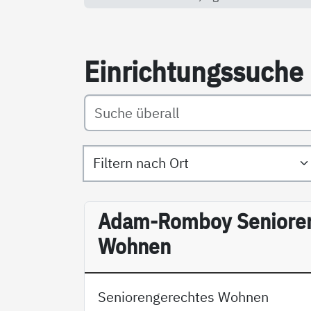
Ein­rich­tungs­su­che
Filtern nach Ort
Filtern nach Art
Adam-Romboy Senioren
Wohnen
Seniorengerechtes Wohnen