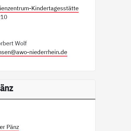
ienzentrum-Kindertagesstätte
 210
rbert Wolf
emsen@
awo-niederrhein.de
änz
er Pänz