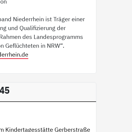
ion
and Niederrhein ist Träger einer
ung und Qualifizierung der
im Rahmen des Landesprogramms
on Geflüchteten in NRW“.
errhein.de
 45
m Kindertagesstätte Gerberstraße