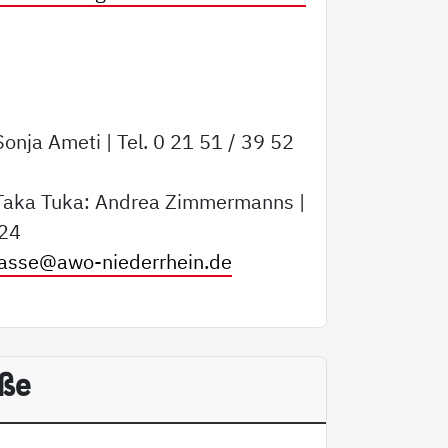
onja Ameti | Tel. 0 21 51 / 39 52
 Taka Tuka: Andrea Zimmermanns |
 24
rasse@
awo-niederrhein.de
aße