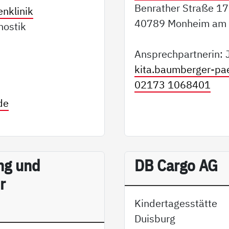
Benrather Straße 17
enklinik
40789 Monheim am 
nostik
Ansprechpartnerin: 
kita.baumberger-p
02173 1068401
de
ung und
DB Cargo AG
r
Kindertagesstätte
Duisburg