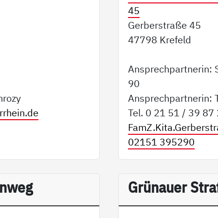
45
Gerberstraße 45
47798 Krefeld
Ansprechpartnerin: S
90
mrozy
Ansprechpartnerin:
rrhein.de
Tel. 0 21 51 / 39 87
FamZ.Kita.Gerberst
02151 395290
enweg
Grünauer Str