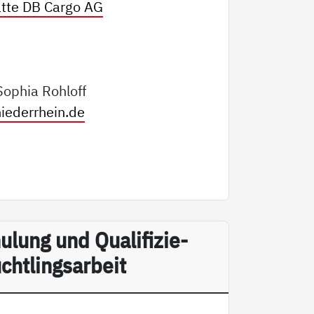
tte DB Cargo AG
Sophia Rohloff
iederrhein.de
u­lung und Qua­li­fi­zie­
ht­lings­ar­beit