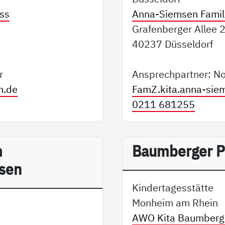
ss
Anna-Siemsen Famil
Grafenberger Allee
40237 Düsseldorf
r
Ansprechpartner: No
n.de
FamZ.kita.anna-si
0211 681255
m
Baumberger P
ssen
Kindertagesstätte
Monheim am Rhein
AWO Kita Baumberg