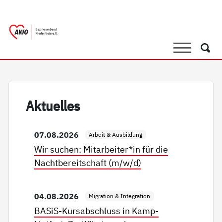
springen
AWO Bezirksverband Niederrhein e.
Link zu Home
Suche
Such
Ak­tu­el­les
07.08.2026
Arbeit & Ausbildung
Wir suchen: Mitarbeiter*in für die
Nachtbereitschaft (m/w/d)
04.08.2026
Migration & Integration
BASiS-Kursabschluss in Kamp-