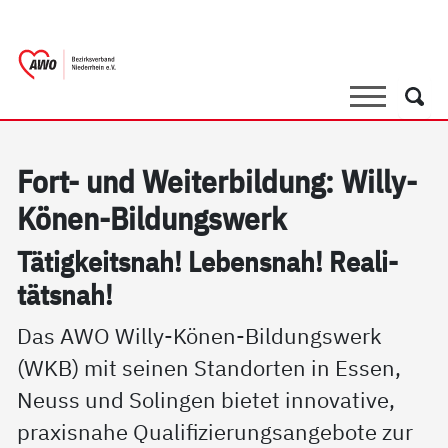
springen
AWO Bezirksverband Niederrhein e.V. |
Link zu Home
Suche
Such
Fort- und Wei­ter­bil­dung: Wil­ly-
Kö­nen-Bil­dungs­werk
Tä­tig­keits­nah! Le­bens­nah! Rea­li­
täts­nah!
Das AWO Willy-Könen-Bildungswerk
(WKB) mit seinen Standorten in Essen,
Neuss und Solingen bietet innovative,
praxisnahe Qualifizierungsangebote zur