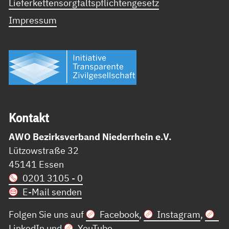
Lieferkettensorgfaltspflichtengesetz
Impressum
Kon­takt
AWO Bezirksverband Niederrhein e.V.
Lützowstraße 32
45141 Essen
0201 3105 - 0
E-Mail senden
Folgen Sie uns auf
Facebook
,
Instagram
,
LinkedIn
und
YouTube
.