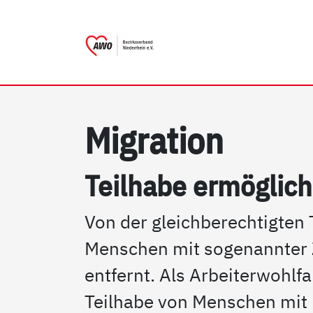
AWO Bezirksverband Nieder
Link zu Home
Mi­g­ra­ti­on
Teil­ha­be er­mög­li­c
Von der gleichberechtigten 
Menschen mit sogenannter
entfernt. Als Arbeiterwohlfa
Teilhabe von Menschen mit 