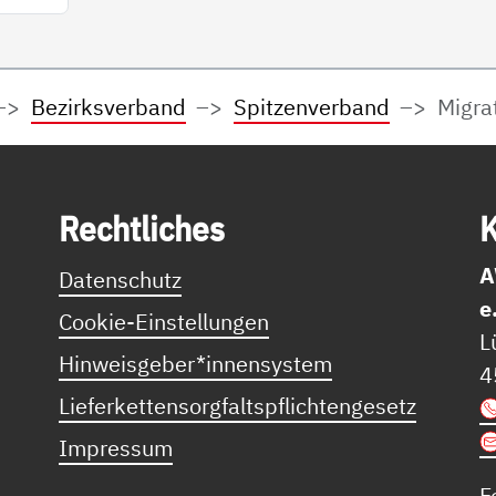
Bezirksverband
Spitzenverband
Migra
Recht­li­ches
K
A
Datenschutz
e
Cookie-Einstellungen
L
Hinweisgeber*innensystem
4
Lieferkettensorgfaltspflichtengesetz
Impressum
F