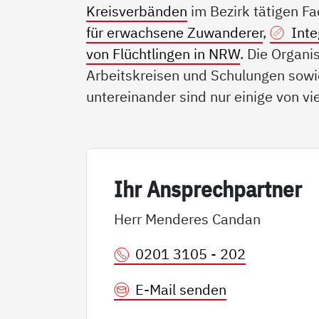
Kreisverbänden
im Bezirk tätigen F
für erwachsene Zuwanderer
,
Int
von Flüchtlingen in NRW
. Die Organ
Arbeitskreisen und Schulungen sowie
untereinander sind nur einige von v
Ihr An­sp­rech­part­ner
Herr Menderes Candan
0201 3105 - 202
E-Mail senden