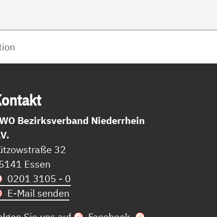
tion
on­takt
WO Bezirksverband Niederrhein
.V.
ützowstraße 32
5141 Essen
0201 3105 - 0
E-Mail senden
olgen Sie uns auf
Facebook
,