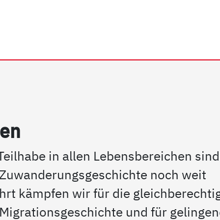
rhein e.V. | Migration
hen
Teilhabe in allen Lebensbereichen sind
 Zuwanderungsgeschichte noch weit
hrt kämpfen wir für die gleichberechti
Migrationsgeschichte und für gelinge