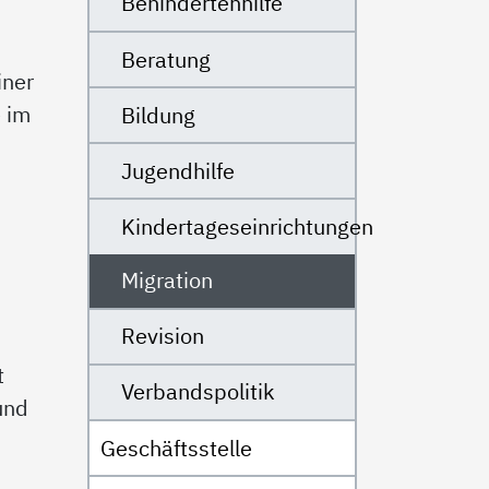
Behindertenhilfe
Beratung
iner
 im
Bildung
Jugendhilfe
Kindertageseinrichtungen
Migration
Revision
t
Verbandspolitik
und
Geschäftsstelle