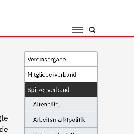
Suche
Suche
Untermenü
Vereinsorgane
Mitgliederverband
Spitzenverband
Altenhilfe
gte
Arbeitsmarktpolitik
nde