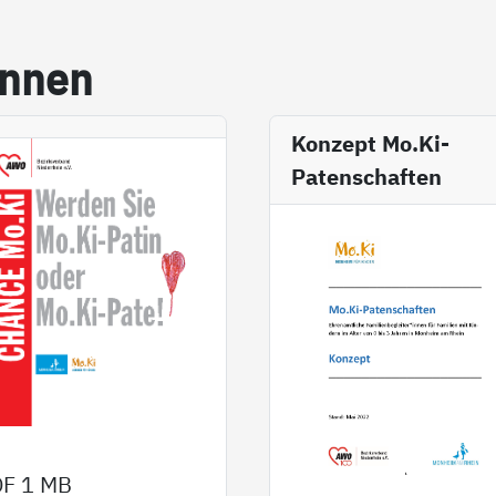
in­nen
Konzept Mo.Ki-
Patenschaften
DF
1 MB