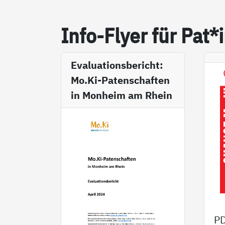
In­fo-Fly­er für Pat*
Evaluationsbericht:
Mo.Ki-Patenschaften
in Monheim am Rhein
P