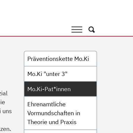
nen
Suche
Suche
Untermenü
Präventionskette Mo.Ki
Mo.Ki "unter 3"
Mo.Ki-Pat*innen
ial
ie
Ehrenamtliche
i uns
Vormundschaften in
Theorie und Praxis
tzen.