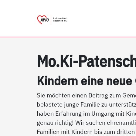
AWO Bezirksverband Nieder
Link zu Home
Mo.Ki-Pa­ten­sch
Kin­dern ei­ne neue
Sie möchten einen Beitrag zum Gemei
belastete junge Familie zu unterstüt
haben Erfahrung im Umgang mit Kinde
genau richtig! Wir suchen ehrenamt
Familien mit Kindern bis zum dritten