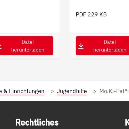
PDF
229 KB
Datei
Datei
herunterladen
herunterladen
e & Einrichtungen
Jugendhilfe
Mo.Ki-Pat*
Recht­li­ches
K