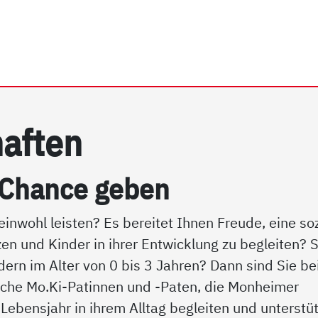
rhein e.V. | Mo.Ki-Pat*in
af­ten
 Chan­ce ge­ben
nwohl leisten? Es bereitet Ihnen Freude, eine soz
zen und Kinder in ihrer Entwicklung zu begleiten? S
rn im Alter von 0 bis 3 Jahren? Dann sind Sie be
liche Mo.Ki-Patinnen und -Paten, die Monheimer
 Lebensjahr in ihrem Alltag begleiten und unterstü