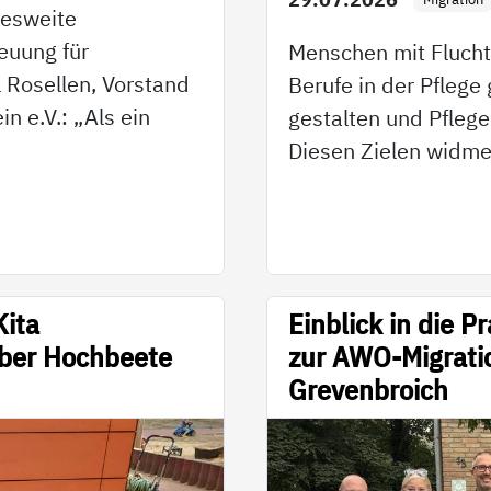
desweite
euung für
Menschen mit Flucht
l Rosellen, Vorstand
Berufe in der Pflege
 e.V.: „Als ein
gestalten und Pflege
Diesen Zielen widm
Kita
Einblick in die 
über Hochbeete
zur AWO-Migrati
Grevenbroich