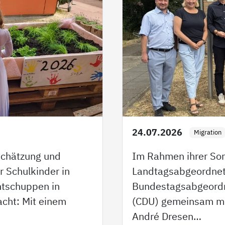
24.07.2026
Migration
schätzung und
Im Rahmen ihrer So
r Schulkinder in
Landtagsabgeordnete
ntschuppen in
Bundestagsabgeordn
cht: Mit einem
(CDU) gemeinsam mi
André Dresen…