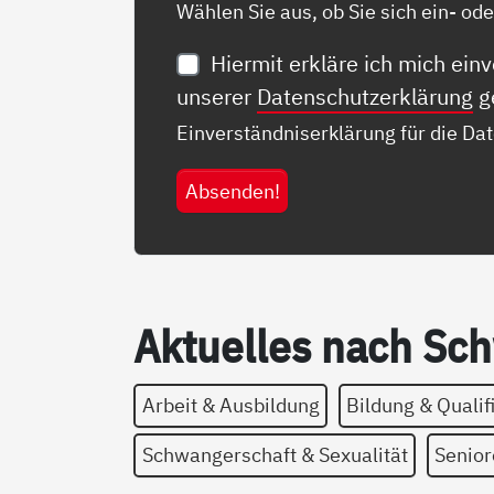
Wählen Sie aus, ob Sie sich ein- od
Hiermit erkläre ich mich ei
unserer
Datenschutzerklärung
g
Einverständniserklärung für die Da
Absenden!
Ak­­tu­el­­les nach Sch
Arbeit & Ausbildung
Bildung & Qualif
Schwangerschaft & Sexualität
Senior