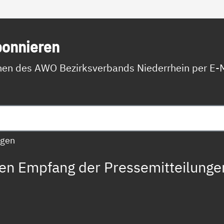
bon­nie­ren
onen des AWO Bezirksverbands Niederrhein per E-M
agen
den Empfang der Pressemitteilunge