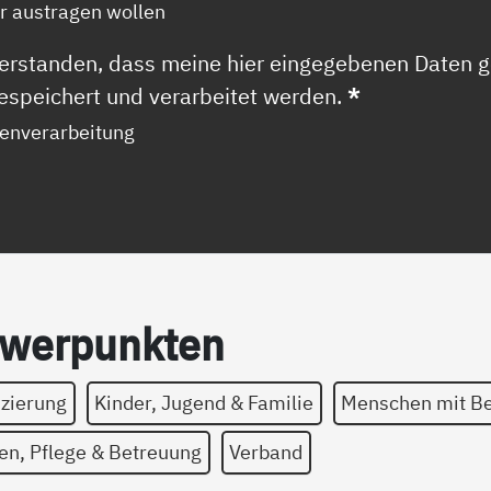
er austragen wollen
nverstanden, dass meine hier eingegebenen Daten
espeichert und verarbeitet werden.
*
tenverarbeitung
wer­­pun­k­­ten
izierung
Kinder, Jugend & Familie
Menschen mit B
en, Pflege & Betreuung
Verband