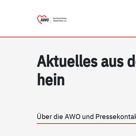
AWO Bezirksverband Nieder
Link zu Home
Ak­tu­el­les aus
hein
Über die AWO und Pressekonta