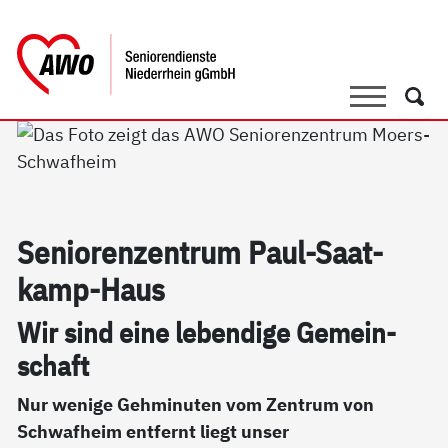
springen
AWO Bezirksverband Niederrhein e.V.
Link zu Home
Suche
Such
Se­nio­ren­zen­trum Paul-Saat­
kamp-Haus
Wir sind ei­ne le­ben­di­ge Ge­mein­
schaft
Nur wenige Gehminuten vom Zentrum von
Schwafheim entfernt liegt unser