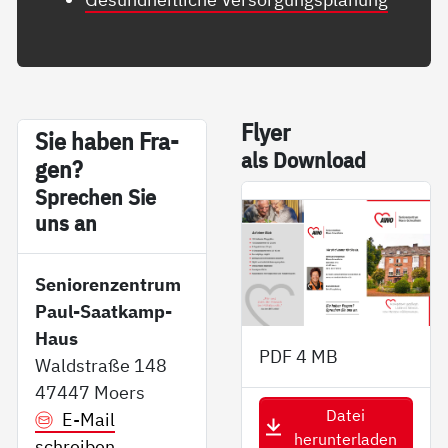
Fly­er
Sie ha­ben Fra­
als Down­load
gen?
Sp­re­chen Sie
uns an
Seniorenzentrum
Paul-Saatkamp-
Haus
PDF
4 MB
Waldstraße 148
47447 Moers
Datei
E-Mail
herunterladen
schreiben