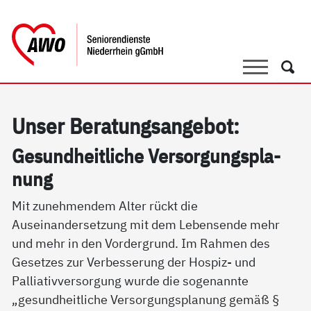
springen
AWO Bezirksverband Niederrhein e.V. 
Link zu Home
Suche
Such
Un­ser Be­ra­tung­s­an­ge­bot:
Ge­sund­heit­li­che Ver­sor­gungs­pla­
nung
Mit zunehmendem Alter rückt die
Auseinandersetzung mit dem Lebensende mehr
und mehr in den Vordergrund. Im Rahmen des
Gesetzes zur Verbesserung der Hospiz- und
Palliativversorgung wurde die sogenannte
„gesundheitliche Versorgungsplanung gemäß §