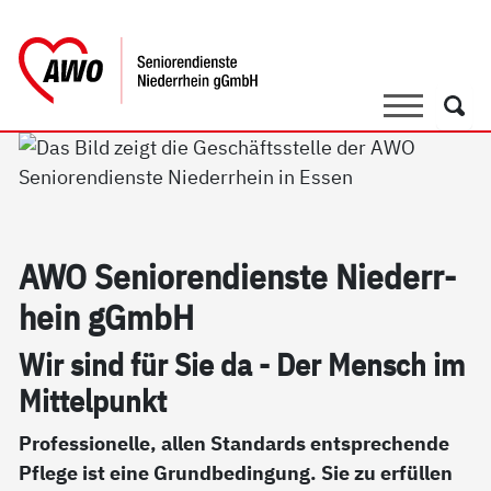
springen
AWO Bezirksverband Niederrhein e.V. 
Link zu Home
Suche
Such
AWO Se­nio­ren­di­ens­te Nie­der­r­
hein gGmbH
Wir sind für Sie da - Der Mensch im
Mit­tel­punkt
Professionelle, allen Standards entsprechende
Pflege ist eine Grundbedingung. Sie zu erfüllen