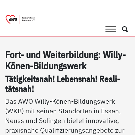
springen
AWO Bezirksverband Niederrhein e.V. |
Link zu Home
Suche
Such
Fort- und Wei­ter­bil­dung: Wil­ly-
Kö­nen-Bil­dungs­werk
Tä­tig­keits­nah! Le­bens­nah! Rea­li­
täts­nah!
Das AWO Willy-Könen-Bildungswerk
(WKB) mit seinen Standorten in Essen,
Neuss und Solingen bietet innovative,
praxisnahe Qualifizierungsangebote zur