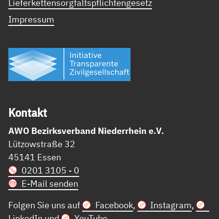
Lieferkettensorgfaltspflichtengesetz
Impressum
Kon­takt
AWO Bezirksverband Niederrhein e.V.
Lützowstraße 32
45141 Essen
0201 3105 - 0
E-Mail senden
Folgen Sie uns auf
Facebook
,
Instagram
,
LinkedIn
und
YouTube
.