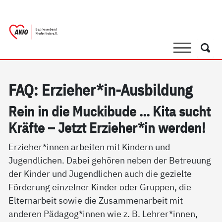
springen
AWO Bezirksverband Niederrhein e.V. 
Link zu Home
Suche
Such
FAQ: Er­zie­her*in-Aus­bil­dung
Rein in die Mu­cki­bu­de ... Ki­ta sucht
Kräf­te – Jetzt Er­zie­her*in wer­den!
Erzieher*innen arbeiten mit Kindern und
Jugendlichen. Dabei gehören neben der Betreuung
der Kinder und Jugendlichen auch die gezielte
Förderung einzelner Kinder oder Gruppen, die
Elternarbeit sowie die Zusammenarbeit mit
anderen Pädagog*innen wie z. B. Lehrer*innen,