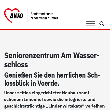
springen
AWO Bezirksverband Niederrhein e.V. 
Link zu Home
Suche
Such
Se­nio­ren­zen­trum Am Was­ser­
sch­loss
Ge­nie­ßen Sie den herr­li­chen Sch­
loss­blick in Vo­er­de.
Unser zeitlos eingerichteter Neubau samt
schönem Innenhof sowie die integrierte und
geschichtsträchtige „Lindenwirtskate“ verleihen