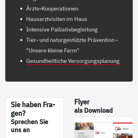
Ärzte-Kooperationen
Hausarztvisiten im Haus
Intensive Palliativbegleitung
Tier- und naturgestützte Prävention -
"Unsere kleine Farm"
Gesundheitliche Versorgungsplanung
Fly­er
Sie ha­ben Fra­
als Down­load
gen?
Sp­re­chen Sie
uns an