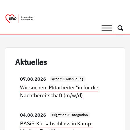
springen
AWO Bezirksverband Niederrhein e.
Link zu Home
Suche
Such
Ak­tu­el­les
07.08.2026
Arbeit & Ausbildung
Wir suchen: Mitarbeiter*in für die
Nachtbereitschaft (m/w/d)
04.08.2026
Migration & Integration
BASiS-Kursabschluss in Kamp-