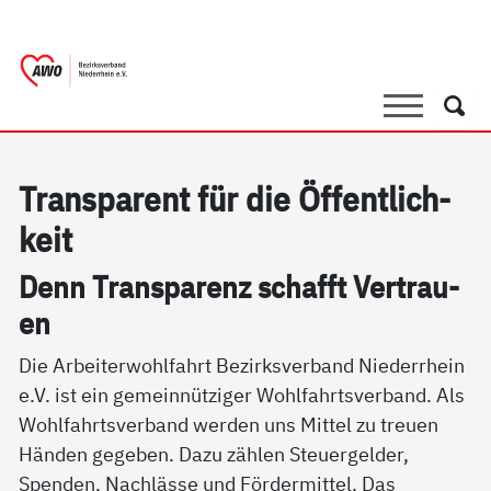
springen
AWO Bezirksverband Niederrhein e.V. 
Link zu Home
Suche
Such
Tran­s­pa­rent für die Öf­f­ent­lich­
keit
Denn Tran­s­pa­renz schafft Ver­trau­
en
Die Arbeiterwohlfahrt Bezirksverband Niederrhein
e.V. ist ein gemeinnütziger Wohlfahrtsverband. Als
Wohlfahrtsverband werden uns Mittel zu treuen
Händen gegeben. Dazu zählen Steuergelder,
Spenden, Nachlässe und Fördermittel. Das