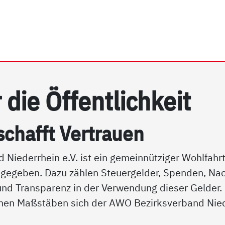
rrhein e.V. | Transparenz
 die Öf­f­ent­lich­keit
schafft Ver­trau­en
d Niederrhein e.V. ist ein gemeinnütziger Wohlfah
 gegeben. Dazu zählen Steuergelder, Spenden, Nac
 und Transparenz in der Verwendung dieser Gelder. 
hen Maßstäben sich der AWO Bezirksverband Niede