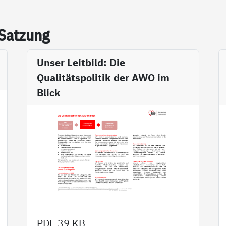
 Sat­zung
Unser Leitbild: Die
Qualitätspolitik der AWO im
Blick
PDF
39 KB