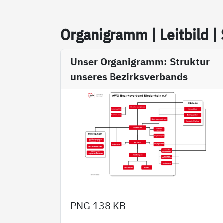
Or­ga­ni­gramm | Leit­bild |
Unser Organigramm: Struktur
unseres Bezirksverbands
PNG
138 KB