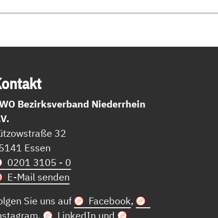
on­takt
WO Bezirksverband Niederrhein
.V.
ützowstraße 32
5141 Essen
0201 3105 - 0
E-Mail senden
olgen Sie uns auf
Facebook
,
nstagram
,
LinkedIn
und