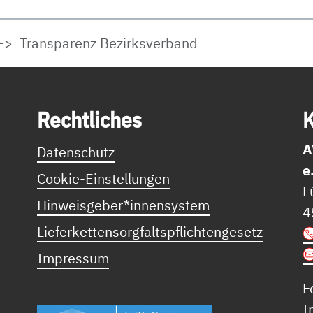
Transparenz Bezirksverband
Recht­li­ches
K
A
Datenschutz
e
Cookie-Einstellungen
L
Hinweisgeber*innensystem
4
Lieferkettensorgfaltspflichtengesetz
Impressum
F
I