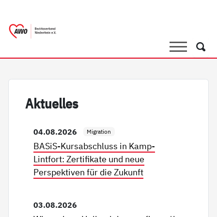
springen
AWO Bezirksverband Niederrhein e.
Link zu Home
Suche
Such
Ak­tu­el­les
04.08.2026
Migration
BASiS-Kursabschluss in Kamp-
Lintfort: Zertifikate und neue
Perspektiven für die Zukunft
03.08.2026