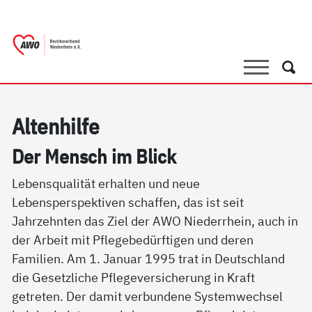
springen
AWO Bezirksverband Niederrhein e.V. |
Link zu Home
Suche
Such
Al­ten­hil­fe
Der Mensch im Blick
Lebensqualität erhalten und neue
Lebensperspektiven schaffen, das ist seit
Jahrzehnten das Ziel der AWO Niederrhein, auch in
der Arbeit mit Pflegebedürftigen und deren
Familien. Am 1. Januar 1995 trat in Deutschland
die Gesetzliche Pflegeversicherung in Kraft
getreten. Der damit verbundene Systemwechsel