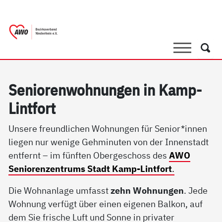
springen
AWO Bezirksverband Niederrhein e.V. 
Link zu Home
Suche
Such
Se­nio­ren­woh­nun­gen in Kamp-
Lint­fort
Unsere freundlichen Wohnungen für Senior*innen
liegen nur wenige Gehminuten von der Innenstadt
entfernt – im fünften Obergeschoss des
AWO
Seniorenzentrums Stadt Kamp-Lintfort
.
Die Wohnanlage umfasst
zehn Wohnungen
. Jede
Wohnung verfügt über einen eigenen Balkon, auf
dem Sie frische Luft und Sonne in privater