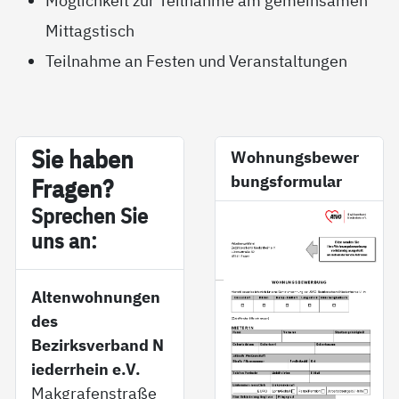
Möglichkeit zur Teilnahme am gemeinsamen
Mittagstisch
Teilnahme an Festen und Veranstaltungen
Sie ha­ben
Wohnungsbewer
bungsformular
Fra­gen?
Sp­re­chen Sie
uns an:
Altenwohnungen
des
Bezirksverband N
iederrhein e.V.
Makgrafenstraße