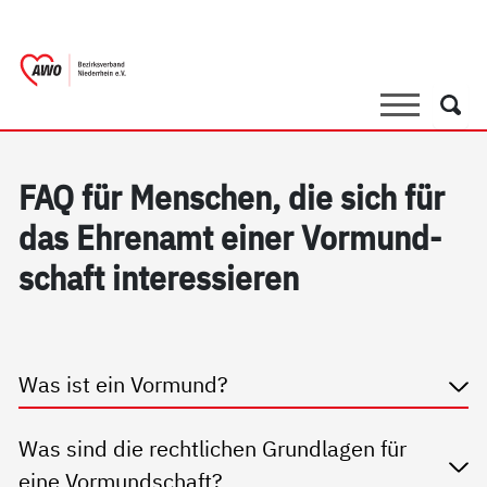
springen
AWO Bezirksverband Niederrhein e.V. 
Link zu Home
Suche
Such
FAQ für Men­schen, die sich für
das Eh­ren­amt ei­ner Vor­mund­
schaft in­ter­es­sie­ren
Was ist ein Vormund?
Was sind die rechtlichen Grundlagen für
eine Vormundschaft?