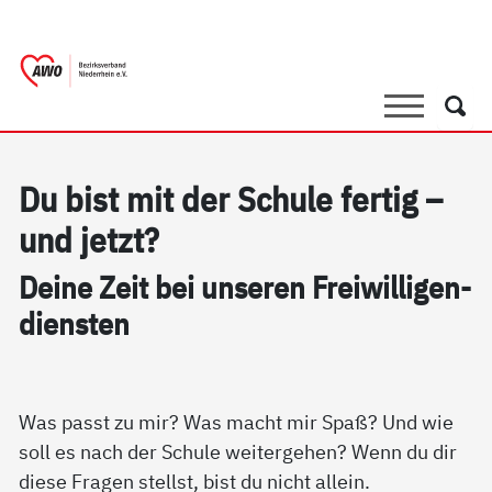
springen
AWO Bezirksverband Niederrhein e.V. |
Link zu Home
Suche
Such
Du bist mit der Schu­le fer­tig –
und jetzt?
Dei­ne Zeit bei un­se­ren Frei­wil­li­gen­
di­ens­ten
Was passt zu mir? Was macht mir Spaß? Und wie
soll es nach der Schule weitergehen? Wenn du dir
diese Fragen stellst, bist du nicht allein.