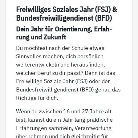
Frei­wil­li­ges So­zia­les Jahr (FSJ) &
Bun­des­f­rei­wil­li­gen­di­enst (BFD)
Dein Jahr für Ori­en­tie­rung, Er­fah­
rung und Zu­kunft
Du möchtest nach der Schule etwas
Sinnvolles machen, dich persönlich
weiterentwickeln und herausfinden,
welcher Beruf zu dir passt? Dann ist das
Freiwillige Soziale Jahr (FSJ) oder der
Bundesfreiwilligendienst (BFD) genau das
Richtige für dich.
Wenn du zwischen 16 und 27 Jahre alt
bist, kannst du ein Jahr lang praktische
Erfahrungen sammeln, Verantwortung
übernehmen und dich gleichzeitig für