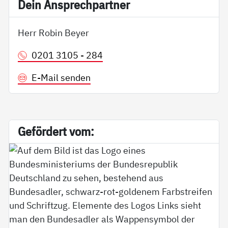
Dein An­sp­rech­part­ner
Herr Robin Beyer
0201 3105 - 284
E-Mail senden
Ge­för­dert vom: