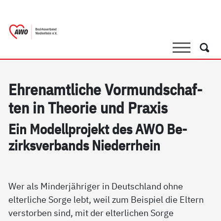
springen
AWO Bezirksverband Niederrhein e.V. 
Link zu Home
Suche
Such
Eh­renamt­li­che Vor­mund­schaf­
ten in The­o­rie und Pra­xis
Ein Mo­dell­pro­jekt des AWO Be­
zirks­ver­bands Nie­der­r­hein
Wer als Minderjähriger in Deutschland ohne
elterliche Sorge lebt, weil zum Beispiel die Eltern
verstorben sind, mit der elterlichen Sorge