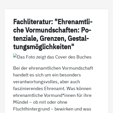
Fach­li­te­ra­tur: "Eh­renamt­li­
che Vor­mund­schaf­ten: Po­
ten­zia­le, Gren­zen, Ge­stal­
tungs­mög­lich­kei­ten"
Bei der ehrenamtlichen Vormundschaft
handelt es sich um ein besonders
verantwortungsvolles, aber auch
faszinierendes Ehrenamt. Was können
ehrenamtliche Vormund*innen für ihre
Mündel – ob mit oder ohne
Fluchthintergrund – bewirken und was