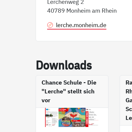
Lerchenweg 2
40789 Monheim am Rhein
lerche.monheim.de
Down­loads
Chance Schule - Die
R
"Lerche" stellt sich
Rh
vor
Ga
Sc
L