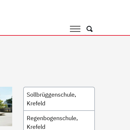
le am Lerchenweg, Monhei
Suche
Suche
Untermenü
Sollbrüggenschule,
Krefeld
Regenbogenschule,
Krefeld