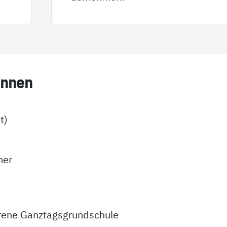
in­nen
t)
ner
fene Ganztagsgrundschule