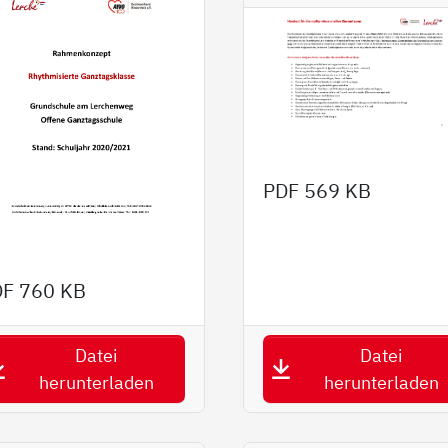
PDF
569 KB
DF
760 KB
Datei
Datei
herunterladen
herunterladen