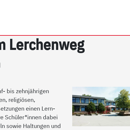
rrhein e.V. | Grundschu
m Ler­chen­weg
n
f- bis zehnjährigen
n, religiösen,
setzungen einen Lern-
e Schüler*innen dabei
ln sowie Haltungen und