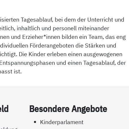
isierten Tagesablauf, bei dem der Unterricht und
tlich, inhaltlich und personell miteinander
nnen und Erzieher*innen bilden ein Team, das eng
dividuellen Förderangeboten die Stärken und
ichtigt. Die Kinder erleben einen ausgewogenen
 Entspannungsphasen und einen Tagesablauf, der
sst ist.
eld
Be­son­de­re An­ge­bo­te
m
Kinderparlament