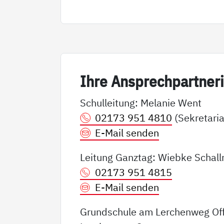
Ih­re An­sp­rech­part­ne­r
Schulleitung: Melanie Went
02173 951 4810
(Sekretaria
E-Mail senden
Leitung Ganztag: Wiebke Schall
02173 951 4815
E-Mail senden
Grundschule am Lerchenweg Of