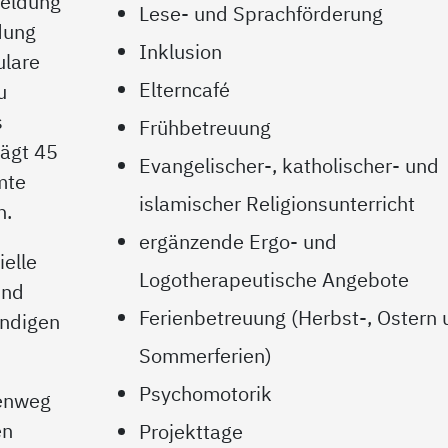
meldung
Lese- und Sprachförderung
dung
Inklusion
ulare
Elterncafé
u
s
Frühbetreuung
rägt 45
Evangelischer-, katholischer- und
mte
islamischer Religionsunterricht
n.
ergänzende Ergo- und
elle
Logotherapeutische Angebote
und
Ferienbetreuung (Herbst-, Ostern 
ändigen
Sommerferien)
Psychomotorik
henweg
en
Projekttage