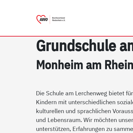
AWO Bezirksverband Niede
Link zu Home
Grund­schu­le a
Mon­heim am Rhei
Die Schule am Lerchenweg bietet fün
Kindern mit unterschiedlichen soziale
kulturellen und sprachlichen Voraus
und Lebensraum. Wir möchten unser
unterstützen, Erfahrungen zu samme