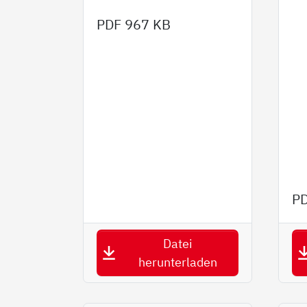
PDF
967 KB
P
Datei
herunterladen