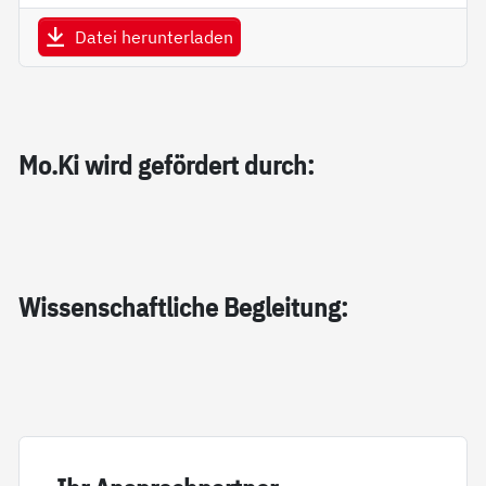
Datei herunterladen
Mo.Ki wird ge­för­dert durch:
Wis­sen­schaft­li­che Be­g­lei­tung: