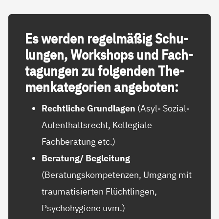
Es wer­den re­gel­mä­ß­ig Schu­
lun­gen, Work­shops und Fach­
ta­gun­gen zu fol­gen­den The­
men­ka­te­go­ri­en an­ge­bo­ten:
Rechtliche Grundlagen
(Asyl- Sozial-
Aufenthaltsrecht, Kollegiale
Fachberatung etc.)
Beratung/ Begleitung
(Beratungskompetenzen, Umgang mit
traumatisierten Flüchtlingen,
Psychohygiene uvm.)