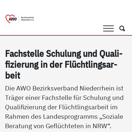
springen
AWO Bezirksverband Niederrhein e.V. | 
Link zu Home
Suche
Such
Fach­s­tel­le Schu­lung und Qua­li­
fi­zie­rung in der Flücht­lings­ar­
beit
Die AWO Bezirksverband Niederrhein ist
Träger einer Fachstelle für Schulung und
Qualifizierung der Flüchtlingsarbeit im
Rahmen des Landesprogramms „Soziale
Beratung von Geflüchteten in NRW“.