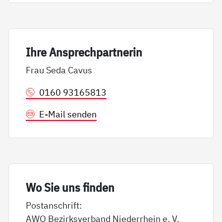
Ih­re An­sp­rech­part­ne­rin
Frau Seda Cavus
0160 93165813
E-Mail senden
Wo Sie uns fin­den
Postanschrift:
AWO Bezirksverband Niederrhein e. V.