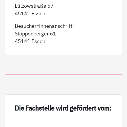
Lützowstraße 57
45141 Essen
Besucher*innenanschrift:
Stoppenberger 61
45141 Essen
Die Fach­s­tel­le wird ge­för­dert vom: