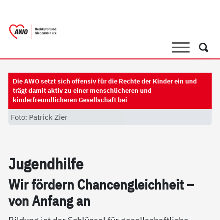
springen
AWO Bezirksverband Niederrhein e.V. 
Link zu Home
Suche
Such
Die AWO setzt sich offensiv für die Rechte der Kinder ein und
trägt damit aktiv zu einer menschlicheren und
kinderfreundlicheren Gesellschaft bei
Foto: Patrick Zier
Ju­gend­hil­fe
Wir för­dern Chan­cen­g­leich­heit –
von An­fang an
Bildung ist der Schlüssel für gesellschaftliche