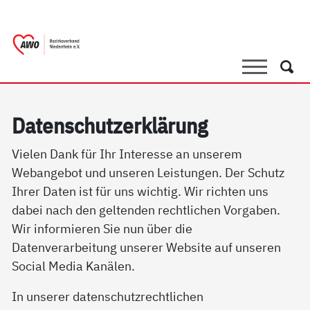
springen
AWO Bezirksverband Niederrhein e.V. 
Link zu Home
Suche
Such
Da­ten­schutz­er­klär­ung
Vielen Dank für Ihr Interesse an unserem
Webangebot und unseren Leistungen. Der Schutz
Ihrer Daten ist für uns wichtig. Wir richten uns
dabei nach den geltenden rechtlichen Vorgaben.
Wir informieren Sie nun über die
Datenverarbeitung unserer Website auf unseren
Social Media Kanälen.
In unserer datenschutzrechtlichen