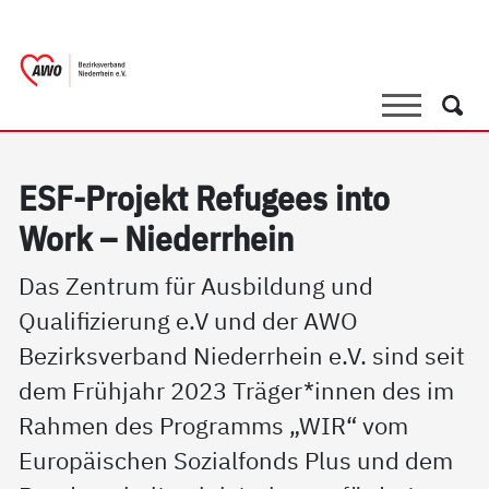
springen
AWO Bezirksverband Niederrhein e.V. |
Link zu Home
Suche
Such
ESF-Pro­jekt Re­fu­gees in­to
Work – Nie­der­r­hein
Das Zentrum für Ausbildung und
Qualifizierung e.V und der AWO
Bezirksverband Niederrhein e.V. sind seit
dem Frühjahr 2023 Träger*innen des im
Rahmen des Programms „WIR“ vom
Europäischen Sozialfonds Plus und dem