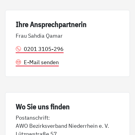
Ih­re An­sp­rech­part­ne­rin
Frau Sahdia Qamar
0201 3105-296
E-Mail senden
Wo Sie uns fin­den
Postanschrift:
AWO Bezirksverband Niederrhein e. V.
Lützowstraße 57