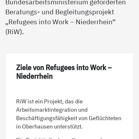
Bundesarbeitsministerium geförderten
Beratungs- und Begleitungsprojekt
„Refugees into Work – Niederrhein“
(RiW).
Zie­le von Re­fu­gees in­to Work –
Nie­der­r­hein
RiW ist ein Projekt, das die
Arbeitsmarktintegration und
Beschäftigungsfähigkeit von Geflüchteten
in Oberhausen unterstützt.