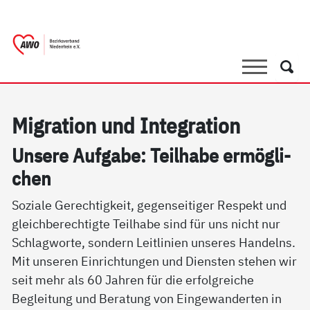
springen
AWO Bezirksverband Niederrhein e.V. |
Link zu Home
Suche
Such
Mi­g­ra­ti­on und In­te­g­ra­ti­on
Un­se­re Auf­ga­be: Teil­ha­be er­mög­li­
chen
Soziale Gerechtigkeit, gegenseitiger Respekt und
gleichberechtigte Teilhabe sind für uns nicht nur
Schlagworte, sondern Leitlinien unseres Handelns.
Mit unseren Einrichtungen und Diensten stehen wir
seit mehr als 60 Jahren für die erfolgreiche
Begleitung und Beratung von Eingewanderten in