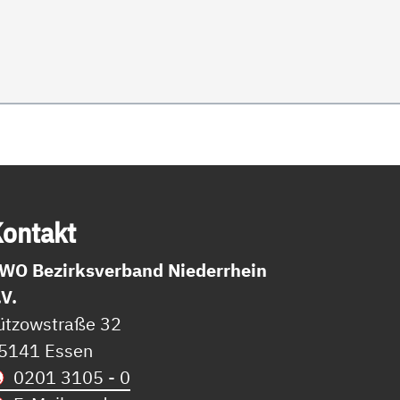
on­takt
WO Bezirksverband Niederrhein
.V.
ützowstraße 32
5141 Essen
0201 3105 - 0