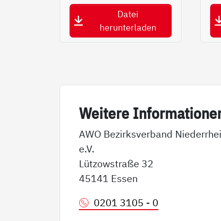
Datei
herunterladen
Wei­te­re In­for­ma­tio­ne
AWO Bezirksverband Niederrhe
e.V.
Lützowstraße 32
45141 Essen
0201 3105 - 0