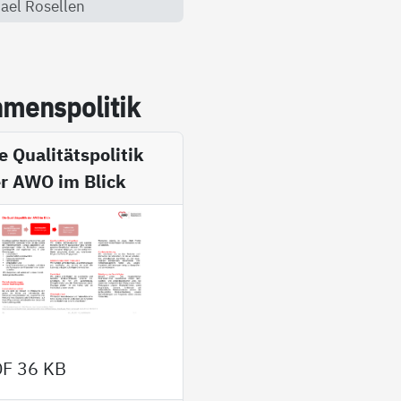
ael Rosellen
mens­po­li­tik
e Qualitätspolitik
r AWO im Blick
DF
36 KB