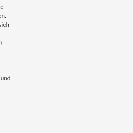
nd
en.
sich
n
 und