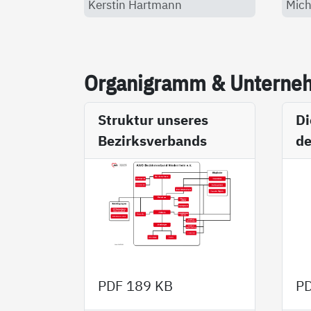
Kerstin Hartmann
Mich
Or­ga­ni­gramm & Un­ter­neh­
Struktur unseres
Di
Bezirksverbands
de
P
PDF
189 KB