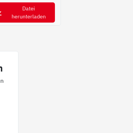
Datei
herunterladen
n
in