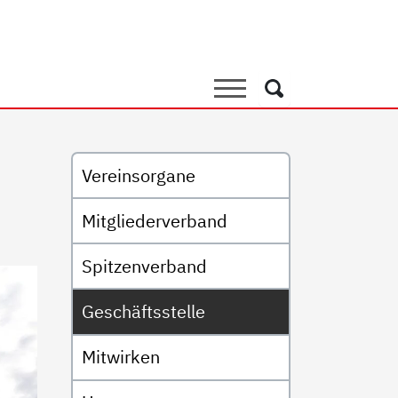
le
Suche
Suche
Untermenü
Vereinsorgane
Mitgliederverband
Spitzenverband
Geschäftsstelle
Mitwirken