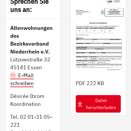
Sp­re­chen Sie
uns an:
Altenwohnungen
des
Bezirksverband
Niederrhein e.V.
Lützowstraße 32
45141 Essen
E-Mail
schreiben
PDF
222 KB
Désirée Ibrom
Datei
Koordination
herunterladen
Tel. 02 01-31 05-
221