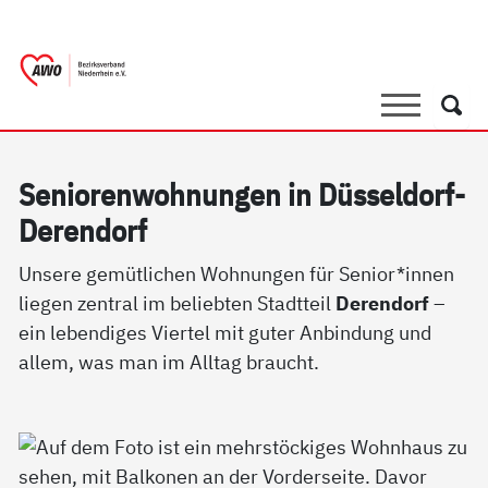
springen
AWO Bezirksverband Niederrhein e.V. 
Link zu Home
Suche
Such
Se­nio­ren­woh­nun­gen in Düs­sel­dorf-
De­ren­dorf
Unsere gemütlichen Wohnungen für Senior*innen
liegen zentral im beliebten Stadtteil
Derendorf
–
ein lebendiges Viertel mit guter Anbindung und
allem, was man im Alltag braucht.