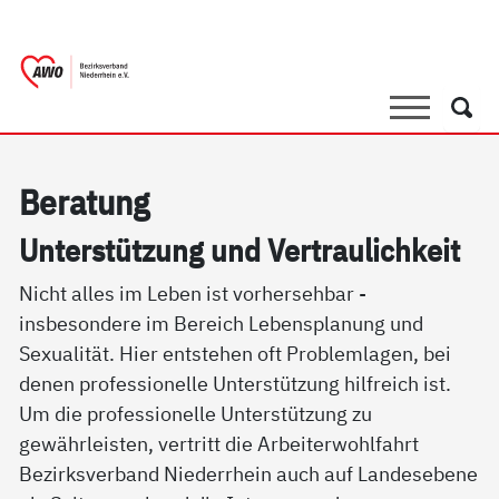
springen
AWO Bezirksverband Niederrhein e.V. 
Link zu Home
Suche
Such
Be­ra­tung
Un­ter­stüt­zung und Ver­trau­lich­keit
Nicht alles im Leben ist vorhersehbar -
insbesondere im Bereich Lebensplanung und
Sexualität. Hier entstehen oft Problemlagen, bei
denen professionelle Unterstützung hilfreich ist.
Um die professionelle Unterstützung zu
gewährleisten, vertritt die Arbeiterwohlfahrt
Bezirksverband Niederrhein auch auf Landesebene