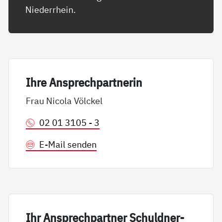
Niederrhein.
Ih­re An­sp­rech­part­ne­rin
Frau Nicola Völckel
02 01 3105 - 3
E-Mail senden
Ihr An­sp­rech­part­ner Schuld­ner­