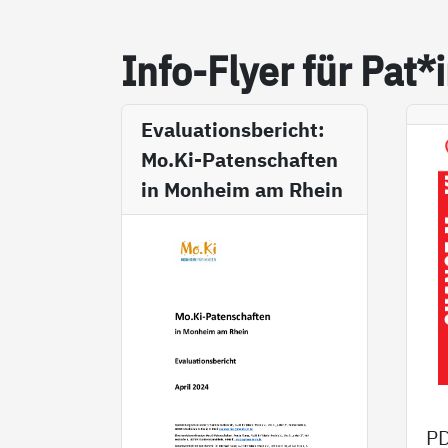
In­fo-Fly­er für Pat*
Evaluationsbericht:
Mo.Ki-Patenschaften
in Monheim am Rhein
P