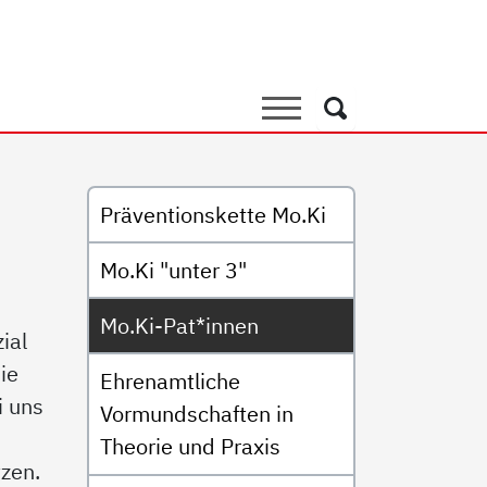
nen
Suche
Suche
Untermenü
Präventionskette Mo.Ki
Mo.Ki "unter 3"
Mo.Ki-Pat*innen
ial
ie
Ehrenamtliche
i uns
Vormundschaften in
Theorie und Praxis
tzen.