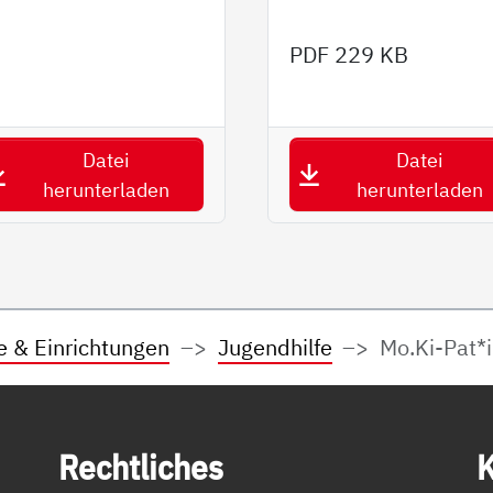
PDF
229 KB
Datei
Datei
herunterladen
herunterladen
e & Einrichtungen
Jugendhilfe
Mo.Ki-Pat*
Recht­li­ches
K