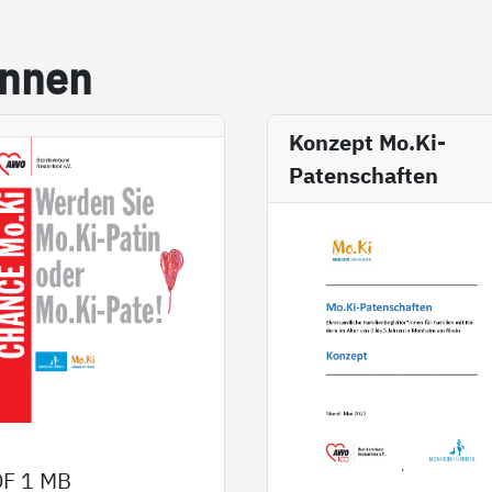
in­nen
Konzept Mo.Ki-
Patenschaften
DF
1 MB