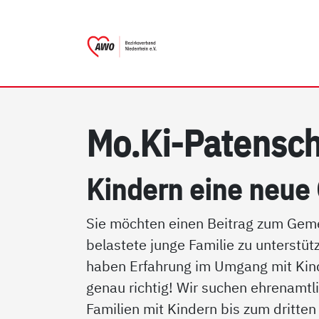
AWO Bezirksverband Nieder
Link zu Home
Mo.Ki-Pa­ten­sch
Kin­dern ei­ne neue
Sie möchten einen Beitrag zum Gemei
belastete junge Familie zu unterstüt
haben Erfahrung im Umgang mit Kinde
genau richtig! Wir suchen ehrenamt
Familien mit Kindern bis zum dritten