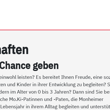
rhein e.V. | Mo.Ki-Pat*in
af­ten
 Chan­ce ge­ben
nwohl leisten? Es bereitet Ihnen Freude, eine soz
zen und Kinder in ihrer Entwicklung zu begleiten? S
rn im Alter von 0 bis 3 Jahren? Dann sind Sie be
liche Mo.Ki-Patinnen und -Paten, die Monheimer
 Lebensjahr in ihrem Alltag begleiten und unterstü